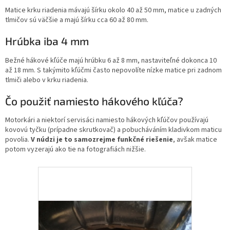
Matice krku riadenia mávajú šírku okolo 40 až 50 mm, matice u zadných
tlmičov sú väčšie a majú šírku cca 60 až 80 mm.
Hrúbka iba 4 mm
Bežné hákové kľúče majú hrúbku 6 až 8 mm, nastaviteľné dokonca 10
až 18 mm. S takýmito kľúčmi často nepovolíte nízke matice pri zadnom
tlmiči alebo v krku riadenia.
Čo použiť namiesto hákového kľúča?
Motorkári a niektorí servisáci namiesto hákových kľúčov používajú
kovovú tyčku (prípadne skrutkovač) a pobucháváním kladivkom maticu
povolia.
V núdzi je to samozrejme funkčné riešenie
, avšak matice
potom vyzerajú ako tie na fotografiách nižšie.