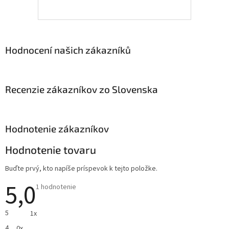
Hodnocení našich zákazníků
Recenzie zákazníkov zo Slovenska
Hodnotenie zákazníkov
Hodnotenie tovaru
Buďte prvý, kto napíše príspevok k tejto položke.
5,0
Priemerné
1 hodnotenie
hodnotenie
produktu
je
5
1x
5,0
z
4
0x