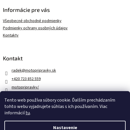
Informácie pre vás
Všeobecné obchodné podmienky
Podmienky ochrany osobných údajov
Kontakty
Kontakt
radek
@
motopripravky.sk
+420 723 852 559
motopripravky/
https://www.youtube.com/@motopripravky
Tento web používa súbory cookie. Ďalším prechádzaním
tohto webu vyjadrujete súhlas s ich používaním. Viac
informácií
tu
.
Vytvoril Shoptet
Nastavenie