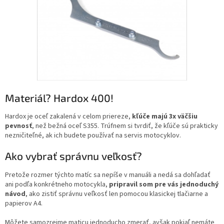
Materiál? Hardox 400!
Hardox je oceľ zakalená v celom priereze,
kľúče majú 3x väčšiu
pevnosť
, než bežná oceľ S355. Trúfnem si tvrdiť, že kľúče sú prakticky
nezničiteľné, ak ich budete používať na servis motocyklov.
Ako vybrať správnu veľkosť?
Pretože rozmer týchto matíc sa nepíše v manuáli a nedá sa dohľadať
ani podľa konkrétneho motocykla,
pripravil som pre vás jednoduchý
návod
, ako zistiť správnu veľkosť len pomocou klasickej tlačiarne a
papierov A4.
Môžete samozrejme maticu jednoducho zmerať, avšak pokiaľ nemáte