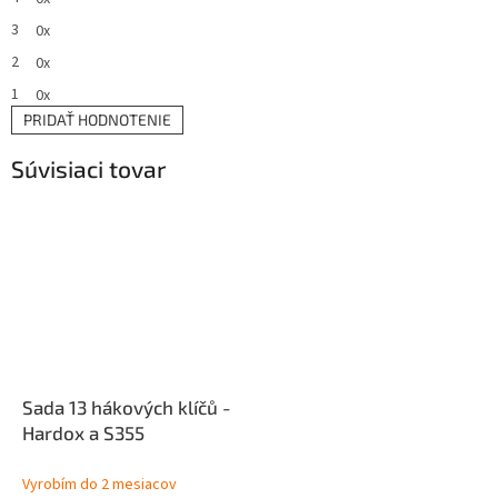
5
hviezdičiek.
3
0x
2
0x
1
0x
PRIDAŤ HODNOTENIE
V
ý
Súvisiaci tovar
p
i
s
h
o
d
n
o
t
e
Sada 13 hákových klíčů -
n
í
Hardox a S355
Vyrobím do 2 mesiacov