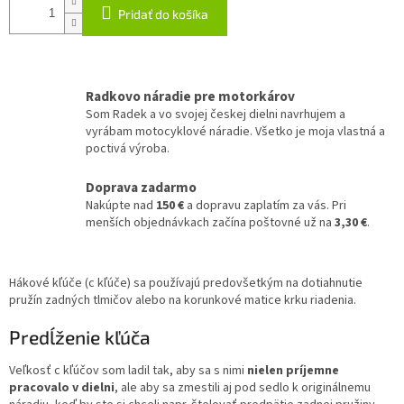
Pridať do košíka
Radkovo náradie pre motorkárov
Som Radek a vo svojej českej dielni navrhujem a
vyrábam motocyklové náradie. Všetko je moja vlastná a
poctivá výroba.
Doprava zadarmo
Nakúpte nad
150 €
a dopravu zaplatím za vás. Pri
menších objednávkach začína poštovné už na
3,30 €
.
Hákové kľúče (c kľúče) sa používajú predovšetkým na dotiahnutie
pružín zadných tlmičov alebo na korunkové matice krku riadenia.
Predĺženie kľúča
Veľkosť c kľúčov som ladil tak, aby sa s nimi
nielen príjemne
pracovalo v dielni
, ale aby sa zmestili aj pod sedlo k originálnemu