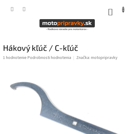
Prejsť
na
NÁKUP
obsah
KOŠÍK
Hákový kľúč / C-kľúč
Priemerné
1 hodnotenie
Podrobnosti hodnotenia
Značka:
motopripravky
hodnotenie
produktu
je
5,0
z
5
hviezdičiek.