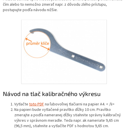
čím alebo to nemožno zmerať napr. z dôvodu zlého prístupu,
postupujte podľa návodu nižšie.
Návod na tlač kalibračného výkresu
Vytlačte
toto PDF
na ľubovoľnej tlačiarni na papier A4. < /li>
Na papieri bude vytlačené pravítko dĺžky 10 cm. Pravítko
zmerajte a podľa nameranej dĺžky stiahnite správny kalibračný
výkres v správnom meradle. Teda napr. ak nameriate 9,65 cm
(96,5 mm), stiahnite a vytlačíte PDF s hodnotou 9,65 cm.