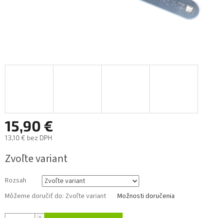
15,90 €
13,10 € bez DPH
Jednotková
Zvoľte variant
cena:
Rozsah
Môžeme doručiť do:
Zvoľte variant
Možnosti doručenia