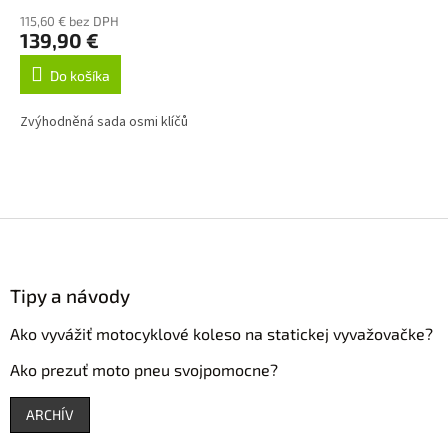
115,60 € bez DPH
139,90 €
Do košíka
Zvýhodněná sada osmi klíčů
Z
á
p
Tipy a návody
ä
t
Ako vyvážiť motocyklové koleso na statickej vyvažovačke?
i
e
Ako prezuť moto pneu svojpomocne?
ARCHÍV