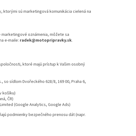
y, ktorými sú marketingová komunikácia cielená na
še marketingové oznámenia, môžete sa
na e-maile:
radek@motopripravky.sk
.
spoločnosti, ktoré majú prístup k Vašim osobný
., so sídlom Dvořeckého 628/8, 169 00, Praha 6,
v košíku)
aná, ČR)
Limited (Google Analytics, Google Ads)
ĺňajú podmienky bezpečného prenosu dát (napr.