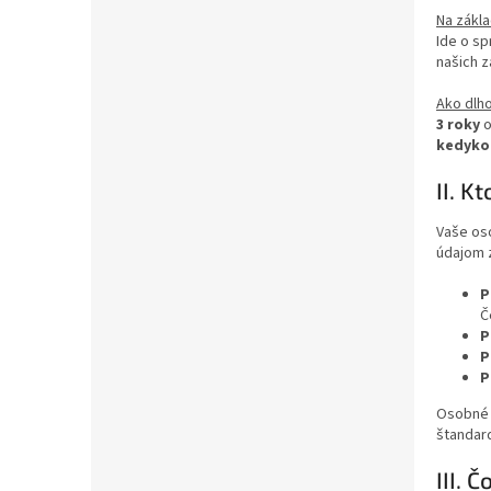
Na zákl
Ide o sp
našich z
Ako dlh
3 roky
o
kedykoľ
II. K
Vaše oso
údajom 
P
Č
P
P
P
Osobné 
štandar
III. 