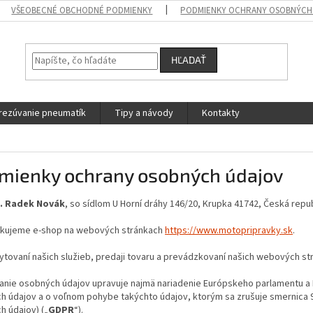
VŠEOBECNÉ OBCHODNÉ PODMIENKY
PODMIENKY OCHRANY OSOBNÝCH
HĽADAŤ
rezúvanie pneumatík
Tipy a návody
Kontakty
mienky ochrany osobných údajov
g. Radek Novák
, so sídlom U Horní dráhy 146/20, Krupka 41742, Česká repub
kujeme e-shop na webových stránkach
https://www.motopripravky.sk
.
ytovaní našich služieb, predaji tovaru a prevádzkovaní našich webových s
nie osobných údajov upravuje najmä nariadenie Európskeho parlamentu a Ra
h údajov a o voľnom pohybe takýchto údajov, ktorým sa zrušuje smernica 
h údajov) („
GDPR
“).