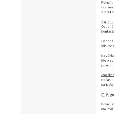
Pokiaľ 
dodania 
o platb
Z akého
Osobné ú
kontakt
Osobné 
(hlavne 
Na zákl
Ide o sp
povinnos
Ako dlh
Počas d
nariaďu
C. Ne
Pokiaľ s
mailovú 