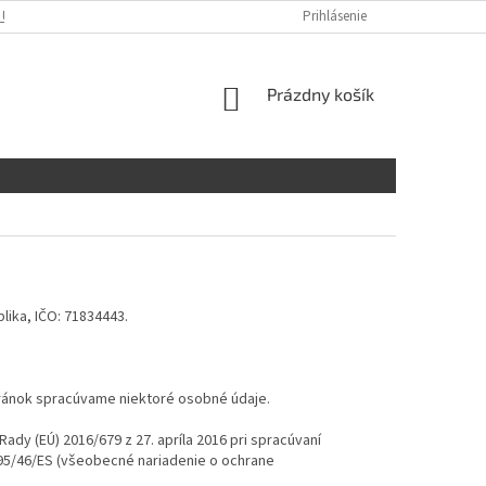
 ÚDAJOV
KONTAKTY
Prihlásenie
NÁKUPNÝ
Prázdny košík
KOŠÍK
lika, IČO: 71834443.
tránok spracúvame niektoré osobné údaje.
dy (EÚ) 2016/679 z 27. apríla 2016 pri spracúvaní
95/46/ES (všeobecné nariadenie o ochrane