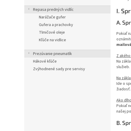
Repasa predných vidlíc
I. Sp
Narážače gufer
A. Sp
Gufera a prachovky
Tlmičové oleje
Pokiaľ n
oznámite
Kľúče na vidlice
mailová
Prezúvanie pneumatík
Z akého
Hákové kľúče
Na zákl
služieb.
Zvýhodnené sady pre servisy
Na zákl
Ide o sp
žiadosť
Ako dlh
Pokiaľ 
našej p
B. Sp