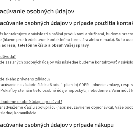
racúvanie osobných údajov
racúvanie osobných údajov v prípade použitia kont
ás kontaktujete v súvislosti s našimi produktami a službami, budeme praco
 (hlavne prostredníctvom kontaktného formulára alebo e-mailu). Sú to os
 adresa, telefónne číslo a obsah Vašej správy.
 dôvodu?
ade zaslaných osobných údajov Vás následne budeme kontaktovať v súvislo
ade akého právneho základu?
racúvanie na základe článku 6 ods. 1 písm. b) GDPR – plnenie zmluvy, resp.
. Pokiaľ by ste nám tieto osobné údaje neposkytli, nebudeme s Vami môcť 
o budeme osobné údaje spracúvať?
nenadviažeme ďalšiu spoluprácu (napr. neuzavrieme objednávku), Vaše os
oslednej komunikácie.
racúvanie osobných údajov v prípade nákupu