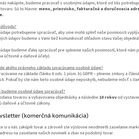
u nás nakúpite, budeme pracovať s osobnými údajmi, ktoré od Vás potrebu
tovaru. Sú to hlavne:
meno, priezvisko, fakturačná a doručovacia adre
e.
 dôvodu?
daje potrebujeme spracúvať, aby sme mohli splniť naše povinnosti vyplýv
ných údajov budeme s Vami tiež komunikovať ohľadom stavu Vašej objednáv
údaje budeme ďalej spracúvať pre splnenie našich povinností, ktoré nám
na účtovné a daňové účely).
ade akého právneho základu spracúvame osobné údaje?
racúvanie na základe článku 6 ods. 1 písm. b) GDPR – plnenie zmluvy a článo
ti. Pokiaľ by ste nám tieto osobné údaje neposkytli, nebudeme môcť s Vam
o budeme osobné údaje spracúvať?
odania tovarov a vybavovania objednávky a následne
10 rokov
od vystaven
jú daňové a účtovné zákony.
wsletter (komerčná komunikácia)
te si u nás zakúpili tovar a zároveň ste výslovne neodmietli zasielanie m
adresu na zasielanie našich noviniek a zliav na podobný tovar.