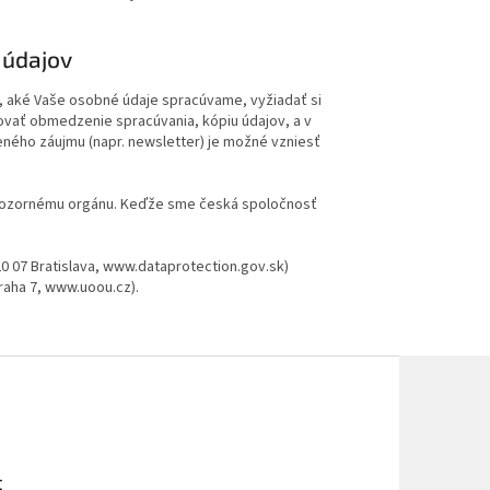
 údajov
e, aké Vaše osobné údaje spracúvame, vyžiadať si
dovať obmedzenie spracúvania, kópiu údajov, a v
eného záujmu (napr. newsletter) je možné vzniesť
 dozornému orgánu. Keďže sme česká spoločnosť
20 07 Bratislava, www.dataprotection.gov.sk)
raha 7, www.uoou.cz).
t