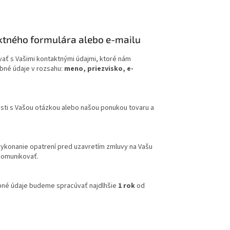
aktného formulára alebo e-mailu
vať s Vašimi kontaktnými údajmi, ktoré nám
obné údaje v rozsahu:
meno, priezvisko, e-
sti s Vašou otázkou alebo našou ponukou tovaru a
 vykonanie opatrení pred uzavretím zmluvy na Vašu
komunikovať.
obné údaje budeme spracúvať najdlhšie
1 rok
od