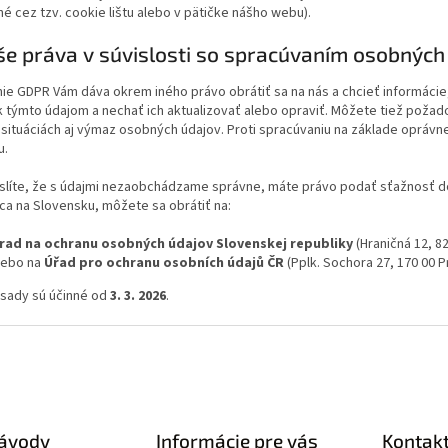
né cez tzv. cookie lištu alebo v pätičke nášho webu).
še práva v súvislosti so spracúvaním osobných
ie GDPR Vám dáva okrem iného právo obrátiť sa na nás a chcieť informáci
k týmto údajom a nechať ich aktualizovať alebo opraviť. Môžete tiež poža
 situáciách aj výmaz osobných údajov. Proti spracúvaniu na základe oprávn
u.
yslíte, že s údajmi nezaobchádzame správne, máte právo podať sťažnosť
a na Slovensku, môžete sa obrátiť na:
rad na ochranu osobných údajov Slovenskej republiky
(Hraničná 12, 8
lebo na
Úřad pro ochranu osobních údajů ČR
(Pplk. Sochora 27, 170 00 P
ásady sú účinné od
3. 3. 2026
.
návody
Informácie pre vás
Kontak