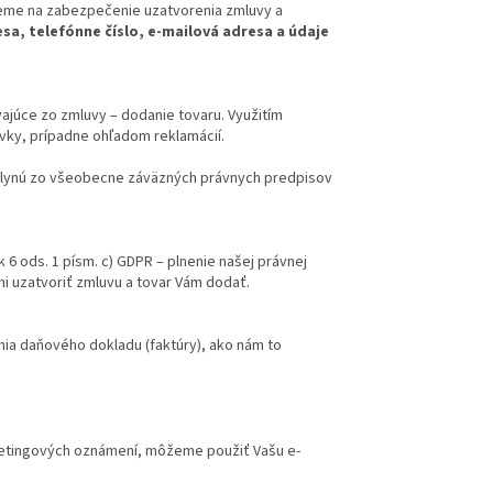
jeme na zabezpečenie uzatvorenia zmluvy a
sa, telefónne číslo, e-mailová adresa a údaje
ajúce zo zmluvy – dodanie tovaru. Využitím
ky, prípadne ohľadom reklamácií.
 plynú zo všeobecne záväzných právnych predpisov
k 6 ods. 1 písm. c) GDPR – plnenie našej právnej
i uzatvoriť zmluvu a tovar Vám dodať.
ia daňového dokladu (faktúry), ako nám to
arketingových oznámení, môžeme použiť Vašu e-