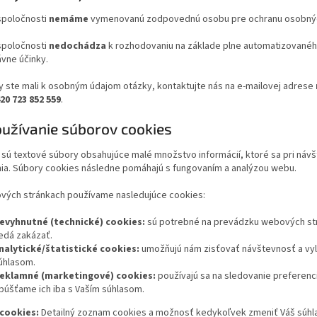
 spoločnosti
nemáme
vymenovanú zodpovednú osobu pre ochranu osobných
 spoločnosti
nedochádza
k rozhodovaniu na základe plne automatizovaného 
vne účinky.
y ste mali k osobným údajom otázky, kontaktujte nás na e-mailovej adrese
20 723 852 559
.
oužívanie súborov cookies
 sú textové súbory obsahujúce malé množstvo informácií, ktoré sa pri náv
nia. Súbory cookies následne pomáhajú s fungovaním a analýzou webu.
vých stránkach používame nasledujúce cookies:
evyhnutné (technické) cookies:
sú potrebné na prevádzku webových strán
edá zakázať.
nalytické/štatistické cookies:
umožňujú nám zisťovať návštevnosť a vyl
úhlasom.
eklamné (marketingové) cookies:
používajú sa na sledovanie preferenci
púšťame ich iba s Vaším súhlasom.
cookies:
Detailný zoznam cookies a možnosť kedykoľvek zmeniť Váš súhla