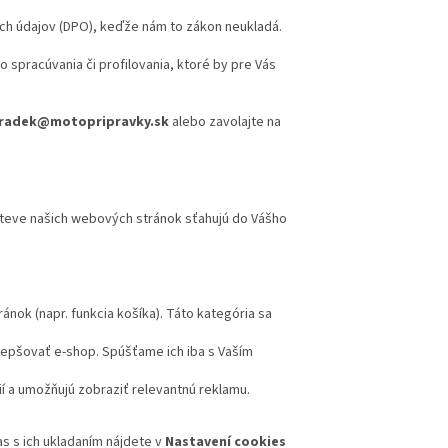
 údajov (DPO), keďže nám to zákon neukladá.
spracúvania či profilovania, ktoré by pre Vás
radek@motopripravky.sk
alebo zavolajte na
števe našich webových stránok sťahujú do Vášho
ok (napr. funkcia košíka). Táto kategória sa
epšovať e-shop. Spúšťame ich iba s Vaším
í a umožňujú zobraziť relevantnú reklamu.
s s ich ukladaním nájdete v
Nastavení cookies