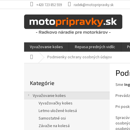
Prejsť
+420 723 852 559
radek@motopripravky.sk
na
obsah
Vyvažovanie kolies
Repasa predných vidlíc
P
Domov
Podmienky ochrany osobných údajov
B
Pod
o
Preskočiť
č
kategórie
Kategórie
Sme
In
n
ý
Vyvažovanie kolies
Prevádz
p
Vyvažovačky kolies
a
Pri posk
Letmo uložené kolesá
n
Spracúva
Samostatné osi
e
osobnýc
l
Závažie na kolesá
osobnýc