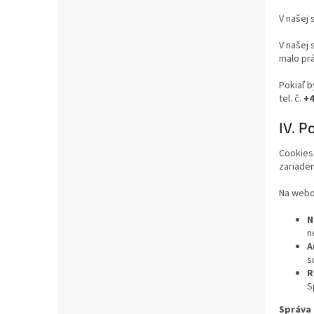
V našej
V našej
malo prá
Pokiaľ b
tel. č.
+4
IV. P
Cookies
zariade
Na webo
N
n
A
s
R
S
Správa 