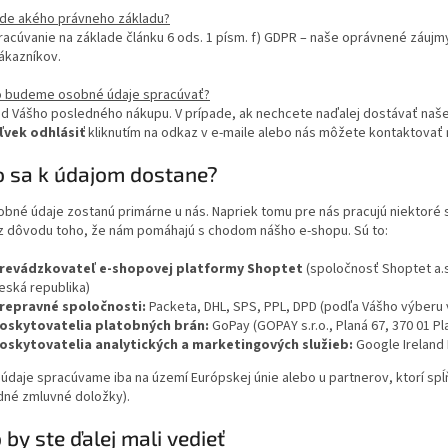
ade akého právneho základu?
racúvanie na základe článku 6 ods. 1 písm. f) GDPR – naše oprávnené záujm
ákazníkov.
o budeme osobné údaje spracúvať?
d Vášho posledného nákupu. V prípade, ak nechcete naďalej dostávať na
vek odhlásiť
kliknutím na odkaz v e-maile alebo nás môžete kontaktovať 
to sa k údajom dostane?
bné údaje zostanú primárne u nás. Napriek tomu pre nás pracujú niektoré 
z dôvodu toho, že nám pomáhajú s chodom nášho e-shopu. Sú to:
revádzkovateľ e-shopovej platformy Shoptet
(spoločnosť Shoptet a.s
eská republika)
repravné spoločnosti:
Packeta, DHL, SPS, PPL, DPD (podľa Vášho výberu 
oskytovatelia platobných brán:
GoPay (GOPAY s.r.o., Planá 67, 370 01 Pl
oskytovatelia analytických a marketingových služieb:
Google Ireland 
údaje spracúvame iba na území Európskej únie alebo u partnerov, ktorí sp
dné zmluvné doložky).
Čo by ste ďalej mali vedieť