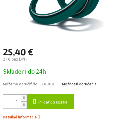
25,40 €
21 € bez DPH
Jednotková
Skladem do 24h
cena:
Môžeme doručiť do:
12.8.2026
Možnosti doručenia
Pridať do košíka
Detailné informácie