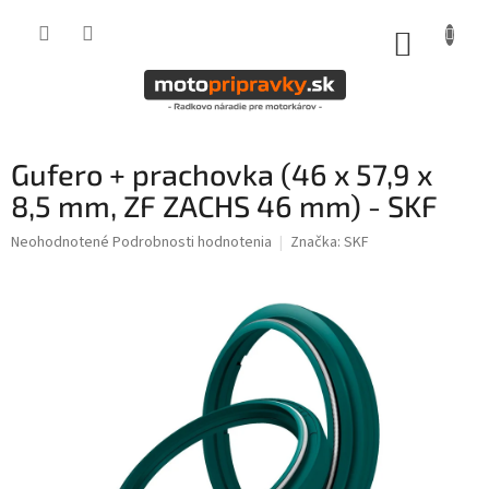
Prejsť
na
NÁKUP
obsah
KOŠÍK
Gufero + prachovka (46 x 57,9 x
8,5 mm, ZF ZACHS 46 mm) - SKF
Priemerné
Neohodnotené
Podrobnosti hodnotenia
Značka:
SKF
hodnotenie
produktu
je
0,0
z
5
hviezdičiek.