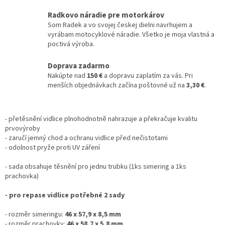
Radkovo náradie pre motorkárov
Som Radek a vo svojej českej dielni navrhujem a
vyrábam motocyklové náradie. Všetko je moja vlastná a
poctivá výroba.
Doprava zadarmo
Nakúpte nad
150 €
a dopravu zaplatím za vás. Pri
menších objednávkach začína poštovné už na
3,30 €
.
- přetěsnění vidlice plnohodnotně nahrazuje a překračuje kvalitu
prvovýroby
- zaručí jemný chod a ochranu vidlice před nečistotami
- odolnost pryže proti UV záření
- sada obsahuje těsnění pro jednu trubku (1ks simering a 1ks
prachovka)
- pro repase vidlice potřebné 2 sady
- rozměr simeringu:
46 x 57,9 x 8,5 mm
- rozměr prachovky:
46 x 58,7 x 5,8 mm