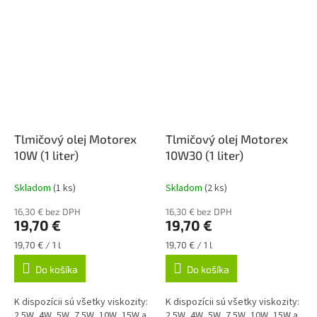
Tlmičový olej Motorex
Tlmičový olej Motorex
10W (1 liter)
10W30 (1 liter)
Skladom
(1 ks)
Skladom
(2 ks)
16,30 € bez DPH
16,30 € bez DPH
19,70 €
19,70 €
Jednotková
Jednotková
19,70 € / 1 l
19,70 € / 1 l
cena:
cena:
Do košíka
Do košíka
K dispozícii sú všetky viskozity:
K dispozícii sú všetky viskozity:
2.5W, 4W, 5W, 7.5W, 10W, 15W a
2.5W, 4W, 5W, 7.5W, 10W, 15W a