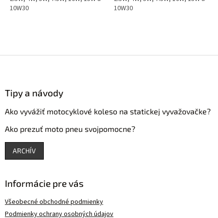
10W30
10W30
Z
á
p
Tipy a návody
ä
t
Ako vyvážiť motocyklové koleso na statickej vyvažovačke?
i
e
Ako prezuť moto pneu svojpomocne?
ARCHÍV
Informácie pre vás
Všeobecné obchodné podmienky
Podmienky ochrany osobných údajov