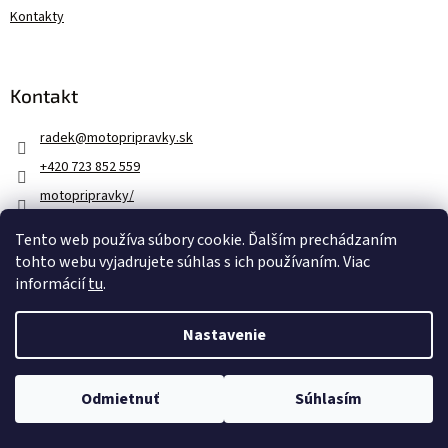
Kontakty
Kontakt
radek
@
motopripravky.sk
+420 723 852 559
motopripravky/
https://www.youtube.com/@motopripravky
Tento web používa súbory cookie. Ďalším prechádzaním
tohto webu vyjadrujete súhlas s ich používaním. Viac
informácií
tu
.
Vytvoril Shoptet
Nastavenie
Copyright 2026
motopripravky.sk
. Všetky práva vyhradené.
Upraviť nastavenie cookies
Odmietnuť
Súhlasím