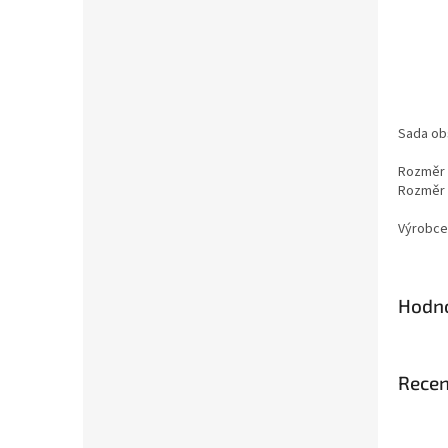
Sada obs
Rozměr 
Rozměr 
Výrobce
Hodno
Recen