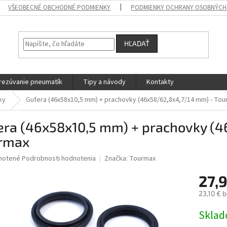
VŠEOBECNÉ OBCHODNÉ PODMIENKY
PODMIENKY OCHRANY OSOBNÝCH
HĽADAŤ
rezúvanie pneumatík
Tipy a návody
Kontakty
ky
Gufera (46x58x10,5 mm) + prachovky (46x58/62,8x4,7/14 mm) - To
era (46x58x10,5 mm) + prachovky (4
rmax
né
notené
Podrobnosti hodnotenia
Značka:
Tourmax
nie
27,
u
23,10 € 
Jednotk
Skla
cena:
iek.