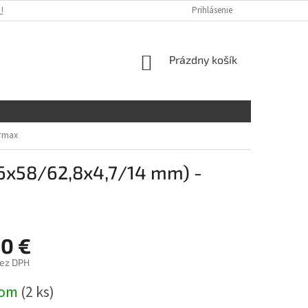
 ÚDAJOV
KONTAKTY
Prihlásenie
NÁKUPNÝ
Prázdny košík
KOŠÍK
urmax
6x58/62,8x4,7/14 mm) -
90 €
bez DPH
ová
dom
(2 ks)