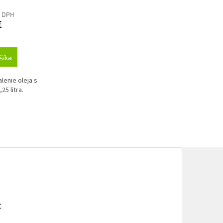
z DPH
€
šíka
lenie oleja s
5 litra.
t