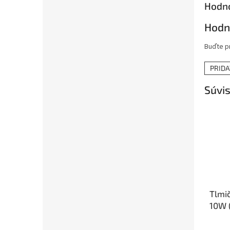
Hodno
Hodn
Buďte pr
PRID
Súvis
Tlmi
10W (