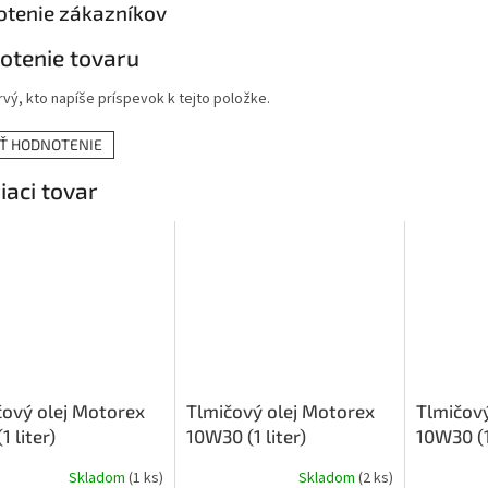
tenie zákazníkov
otenie tovaru
vý, kto napíše príspevok k tejto položke.
AŤ HODNOTENIE
iaci tovar
čový olej Motorex
Tlmičový olej Motorex
Tlmičový
1 liter)
10W30 (1 liter)
10W30 (1.
Skladom
(1 ks)
Skladom
(2 ks)