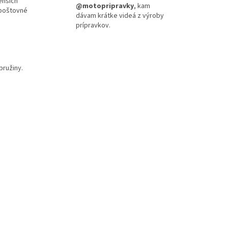
enších
@motopripravky
, kam
 poštovné
dávam krátke videá z výroby
prípravkov.
 pružiny.