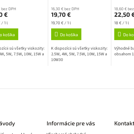
€ bez DPH
16,30 € bez DPH
18,60 € be
0 €
19,70 €
22,50 
ková
Jednotková
Jednotková
 / 1 l
19,70 € / 1 l
18 € / 1 l
cena:
cena:
o košíka
Do košíka
Do ko
ozícii sú všetky viskozity:
K dispozícii sú všetky viskozity:
Výhodné ba
4W, 5W, 7.5W, 10W, 15W a
2.5W, 4W, 5W, 7.5W, 10W, 15W a
obsahom 1,2
10W30
návody
Informácie pre vás
Kontak