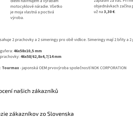
zaplatím za vás. Pri m
dielni navrhujem a vyrábam
objednávkach začína
motocyklové náradie. Všetko
už na
3,30 €
.
je moja vlastná a poctivá
výroba.
ahuje 2 prachovky a 2 simeringy pro obě vidlice. Simeringy mají 2 břity a 2
gufera:
46x58x10,5 mm
prachovky:
46x58/62,8x4,7/14 mm
:
Tourmax
- japonská OEM prvovýroba společností NOK CORPORATION
cení našich zákazníků
zie zákazníkov zo Slovenska