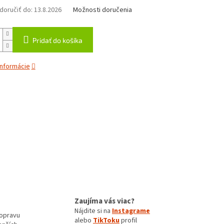
oručiť do:
13.8.2026
Možnosti doručenia
Pridať do košíka
informácie
Zaujíma vás viac?
Nájdite si na
Instagrame
opravu
alebo
TikToku
profil