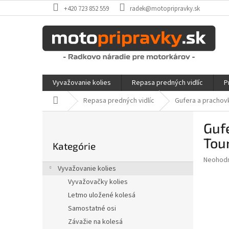
Prejsť
+420 723 852 559
radek@motopripravky.sk
na
obsah
Vyvažovanie kolies
Repasa predných vidlíc
P
Domov
Repasa predných vidlíc
Gufera a prachov
B
Guf
o
Preskočiť
č
Tou
kategórie
Kategórie
n
Priemer
Neohod
ý
Vyvažovanie kolies
hodnote
p
produkt
Vyvažovačky kolies
a
je
Letmo uložené kolesá
n
0,0
z
Samostatné osi
e
5
l
Závažie na kolesá
hviezdič