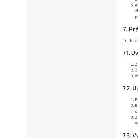
A
z
p
7. Pr
Tento čl
7.1. 
Z
Z
V
7.2. 
P
R
o
Z
V
7.3. 