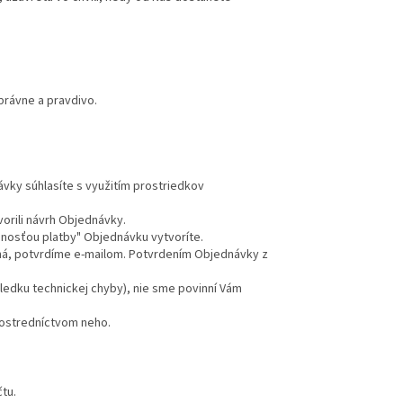
právne a pravdivo.
vky súhlasíte s využitím prostriedkov
orili návrh Objednávky.
nnosťou platby" Objednávku vytvoríte.
á, potvrdíme e-mailom. Potvrdením Objednávky z
ledku technickej chyby), nie sme povinní Vám
rostredníctvom neho.
tu.