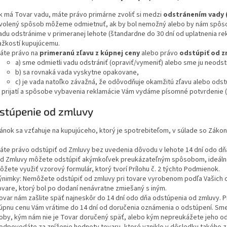
k má Tovar vadu, máte právo primárne zvoliť si medzi
odstránením vady 
volený spôsob môžeme odmietnuť, ak by bol nemožný alebo by nám spôsob
adu odstránime v primeranej lehote (štandardne do 30 dní od uplatnenia r
ažkostí kupujúcemu.
áte právo na
primeranú zľavu z kúpnej ceny
alebo právo
odstúpiť od z
a) sme odmietli vadu odstrániť (opraviť/vymeniť) alebo sme ju neodstr
b) sa rovnaká vada vyskytne opakovane,
c) je vada natoľko závažná, že odôvodňuje okamžitú zľavu alebo odst
 prijatí a spôsobe vybavenia reklamácie Vám vydáme písomné potvrdenie (
dstúpenie od zmluvy
ánok sa vzťahuje na kupujúceho, ktorý je spotrebiteľom, v súlade so Zákon
áte právo odstúpiť od Zmluvy bez uvedenia dôvodu v lehote 14 dní odo dň
d Zmluvy môžete odstúpiť akýmkoľvek preukázateľným spôsobom, ideáln
ôžete využiť vzorový formulár, ktorý tvorí Prílohu č. 2 týchto Podmienok.
ýnimky: Nemôžete odstúpiť od zmluvy pri tovare vyrobenom podľa Vašich os
ovare, ktorý bol po dodaní nenávratne zmiešaný s iným.
ovar nám zašlite späť najneskôr do 14 dní odo dňa odstúpenia od zmluvy. P
úpnu cenu Vám vrátime do 14 dní od doručenia oznámenia o odstúpení. Sme
oby, kým nám nie je Tovar doručený späť, alebo kým nepreukážete jeho od
odpovedáte za zníženie hodnoty tovaru, ktoré vzniklo v dôsledku takého 