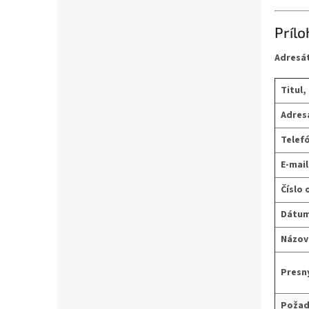
Prílo
Adresát
Titul,
Adresa
Telefó
E-mai
Číslo 
Dátum
Názov
Presn
Požad