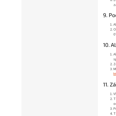
z
9. Po
A
O
0
10. A
A
s
Z
M
h
11. Z
V
T
o
P
T