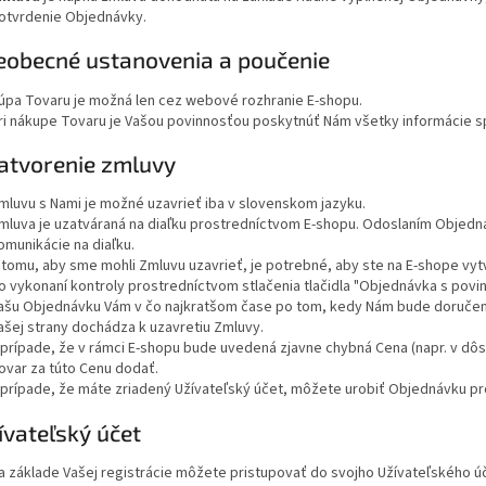
otvrdenie Objednávky.
šeobecné ustanovenia a poučenie
úpa Tovaru je možná len cez webové rozhranie E-shopu.
ri nákupe Tovaru je Vašou povinnosťou poskytnúť Nám všetky informácie s
zatvorenie zmluvy
mluvu s Nami je možné uzavrieť iba v slovenskom jazyku.
mluva je uzatváraná na diaľku prostredníctvom E-shopu. Odoslaním Objedná
omunikácie na diaľku.
 tomu, aby sme mohli Zmluvu uzavrieť, je potrebné, aby ste na E-shope vytv
o vykonaní kontroly prostredníctvom stlačenia tlačidla "Objednávka s povi
ašu Objednávku Vám v čo najkratšom čase po tom, kedy Nám bude doručen
ašej strany dochádza k uzavretiu Zmluvy.
 prípade, že v rámci E-shopu bude uvedená zjavne chybná Cena (napr. v dôs
ovar za túto Cenu dodať.
 prípade, že máte zriadený Užívateľský účet, môžete urobiť Objednávku p
ívateľský účet
a základe Vašej registrácie môžete pristupovať do svojho Užívateľského úč