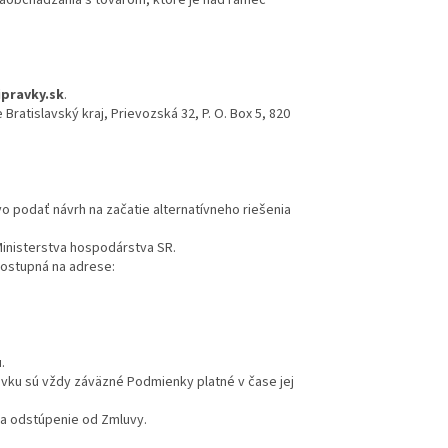
pravky.sk
.
ratislavský kraj, Prievozská 32, P. O. Box 5, 820
o podať návrh na začatie alternatívneho riešenia
Ministerstva hospodárstva SR.
 dostupná na adrese:
.
ku sú vždy záväzné Podmienky platné v čase jej
na odstúpenie od Zmluvy.