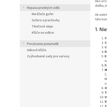
Ako urči
diaľku, 
Repasa predných vidlíc
Narážače gufer
Ak niek
táto ko
Gufera a prachovky
Tlmičové oleje
1. Ni
Kľúče na vidlice
C
C
Prezúvanie pneumatík
C
Hákové kľúče
D
E
Zvýhodnené sady pre servisy
n
F
M
C
M
o
O
T
U
V
Z