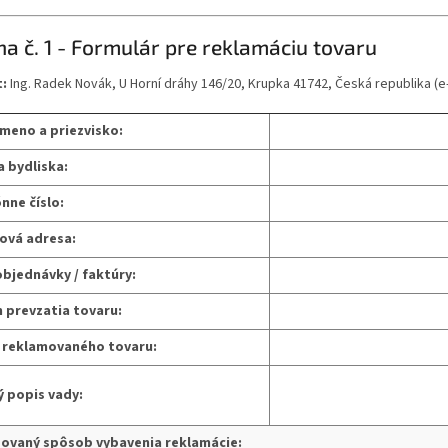
ha č. 1 - Formulár pre reklamáciu tovaru
:
Ing. Radek Novák, U Horní dráhy 146/20, Krupka 41742, Česká republika (
 meno a priezvisko:
 bydliska:
nne číslo:
lová adresa:
objednávky / faktúry:
 prevzatia tovaru:
 reklamovaného tovaru:
ý popis vady:
ovaný spôsob vybavenia reklamácie: