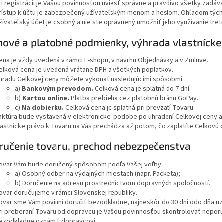
ri registrácii je Vašou povinnosťou uviesť správne a pravdivo všetky zadáv
rístup k účtu je zabezpečený užívateľským menom a heslom. Ohľadom týcht
žívateľský účet je osobný a nie ste oprávnený umožniť jeho využívanie tret
enové a platobné podmienky, výhrada vlastníck
ena je vždy uvedená v rámci E-shopu, v návrhu Objednávky a v Zmluve.
elková cena je uvedená vrátane DPH a všetkých poplatkov.
hradu Celkovej ceny môžete vykonať nasledujúcimi spôsobmi:
a)
Bankovým prevodom.
Celková cena je splatná do 7 dní.
b)
Kartou online.
Platba prebieha cez platobnú bránu GoPay.
c)
Na dobierku.
Celková cena je splatná pri prevzatí Tovaru.
aktúra bude vystavená v elektronickej podobe po uhradení Celkovej ceny 
lastnícke právo k Tovaru na Vás prechádza až potom, čo zaplatíte Celkovú
oručenie tovaru, prechod nebezpečenstva
ovar Vám bude doručený spôsobom podľa Vašej voľby:
a) Osobný odber na výdajných miestach (napr. Packeta);
b) Doručenie na adresu prostredníctvom dopravných spoločností.
ovar doručujeme v rámci Slovenskej republiky.
ovar sme Vám povinní doručiť bezodkladne, najneskôr do 30 dní odo dňa uz
ri preberaní Tovaru od dopravcu je Vašou povinnosťou skontrolovať nepo
ezodkladne oznámiť dopravcovi.