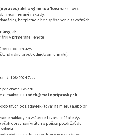
(opravou)
alebo
výmenou Tovaru
za nový.
il neprimerané náklady.
eklamácie), bezplatne a bez spôsobenia závažných
mluvy
, ak:
ánili v primeranej lehote,
úpenie od zmluvy.
štandardne prostredníctvom e-mailu).
om č. 108/2024 Z. z.
a prevzatia Tovaru.
e e-mailom na
radek@motopripravky.sk
.
obitných požiadaviek (tovar na mieru) alebo pri
riame náklady na vrátenie tovaru znášate Vy.
 však oprávnení vrátenie peňazí pozdržať do
oslanie.
zaobchádzania s tovarom, ktoré je nad rámec