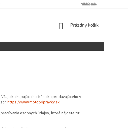
 ÚDAJOV
KONTAKTY
Prihlásenie
NÁKUPNÝ
Prázdny košík
KOŠÍK
ti Vás, ako kupujúcich a Nás ako predávajúceho v
kach
https://www.motopripravky.sk
.
pracúvania osobných údajov, ktoré nájdete tu: