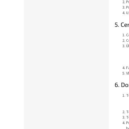
P
P
U
5. C
C
C
Ú
F
V
6. D
T
T
T
P
b