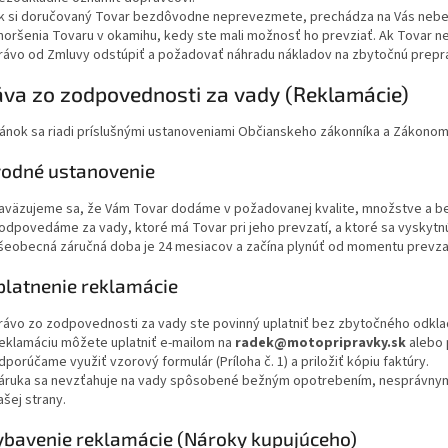
k si doručovaný Tovar bezdôvodne neprevezmete, prechádza na Vás neb
horšenia Tovaru v okamihu, kedy ste mali možnosť ho prevziať. Ak Tovar 
rávo od Zmluvy odstúpiť a požadovať náhradu nákladov na zbytočnú prepr
áva zo zodpovednosti za vady (Reklamácie)
ánok sa riadi príslušnými ustanoveniami Občianskeho zákonníka a Zákonom č
Úvodné ustanovenie
aväzujeme sa, že Vám Tovar dodáme v požadovanej kvalite, množstve a be
odpovedáme za vady, ktoré má Tovar pri jeho prevzatí, a ktoré sa vyskytn
šeobecná záručná doba je 24 mesiacov a začína plynúť od momentu prevza
Uplatnenie reklamácie
rávo zo zodpovednosti za vady ste povinný uplatniť bez zbytočného odkladu
eklamáciu môžete uplatniť e-mailom na
radek@motopripravky.sk
alebo 
dporúčame využiť vzorový formulár (Príloha č. 1) a priložiť kópiu faktúry.
áruka sa nevzťahuje na vady spôsobené bežným opotrebením, nesprávny
ašej strany.
Vybavenie reklamácie (Nároky kupujúceho)