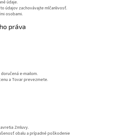
ané údaje.
o údajov zachovávajte mlčanlivosť.
ími osobami.
eho práva
a doručená e-mailom.
 cenu a Tovar prevezmete.
avretia Zmluvy.
rušenosť obalu a prípadné poškodenie