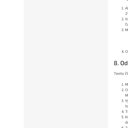
A
Z
V
ť
M
O
8. O
Tento čl
M
O
M
V
t
T
K
d
Z