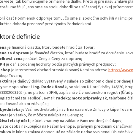
te viete, tak komunikujeme primárne na diaľku. Preto aj pre našu Zmluvu pl
ktoré umožňujú, aby sme sa spolu dohodli bez súčasnej fyzickej prítomnosti
torá časť Podmienok odporuje tomu, čo sme si spoločne schválili v rámci
nkrétna dohoda prednosť pred týmito Podmienkami.
ektoré definície
ena
je finančná čiastka, ktorú budete hradiť za Tovar;
ena za dopravu
je finančná čiastka, ktorú budete hradiť za doručenie Tova
elková cena
je súčet Ceny a Ceny za dopravu;
PH
je daň z pridanej hodnoty podľa platných právnych predpisov;
-shop
je internetový obchod prevádzkovaný Nami na adrese
https://www.
ákup Tovaru;
aktúra
je daňový doklad vystavený v súlade so zákonom o dani z pridanej
y
sme spoločnosť
Ing. Radek Novák
, so sídlom U Horní dráhy 146/20, Kru
Z8802063105 (sme platcom DPH), zapísaná v živnostenskom registri (Úřad p
agistrát města Teplice), e-mail:
radek@motopripravky.sk
, telefónne čí
značovaná ako predávajúci;
bjednávka
je Váš neodvolateľný návrh na uzavretie Zmluvy o kúpe Tovaru 
ovar
je všetko, čo môžete nakúpiť na E-shope;
žívateľský účet
je účet zriadený na základe Vami uvedených údajov;
y
ste osoba nakupujúca na Našom E-shope, právnymi predpismi označovaná
mluva
je kúpna zmluva dohodnutá na základe riadne vyplnenej Objednávky,