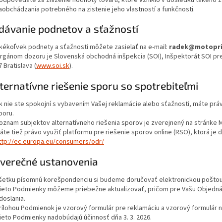
aobchádzania potrebného na zistenie jeho vlastností a funkčnosti.
dávanie podnetov a sťažností
kékoľvek podnety a sťažnosti môžete zasielať na e-mail:
radek@motopri
rgánom dozoru je Slovenská obchodná inšpekcia (SOI), Inšpektorát SOI pre B
7 Bratislava (
www.soi.sk
).
lternatívne riešenie sporu so spotrebiteľmi
k nie ste spokojní s vybavením Vašej reklamácie alebo sťažnosti, máte práv
poru.
oznam subjektov alternatívneho riešenia sporov je zverejnený na stránke 
áte tiež právo využiť platformu pre riešenie sporov online (RSO), ktorá je
ttp://ec.europa.eu/consumers/odr/
áverečné ustanovenia
šetku písomnú korešpondenciu si budeme doručovať elektronickou poštou
ieto Podmienky môžeme priebežne aktualizovať, pričom pre Vašu Objednáv
doslania.
rílohou Podmienok je vzorový formulár pre reklamáciu a vzorový formulár 
ieto Podmienky nadobúdajú účinnosť dňa 3. 3. 2026.