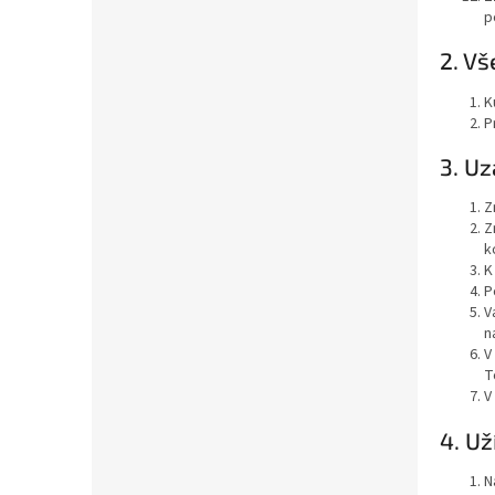
p
2. V
K
P
3. U
Z
Z
k
K
P
V
n
V
T
V
4. Už
N