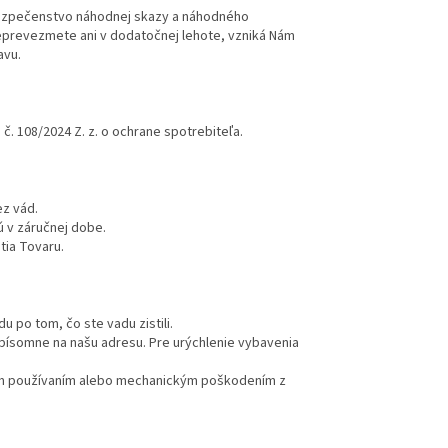
ezpečenstvo náhodnej skazy a náhodného
neprevezmete ani v dodatočnej lehote, vzniká Nám
avu.
. 108/2024 Z. z. o ochrane spotrebiteľa.
z vád.
ú v záručnej dobe.
tia Tovaru.
 po tom, čo ste vadu zistili.
písomne na našu adresu. Pre urýchlenie vybavenia
m používaním alebo mechanickým poškodením z