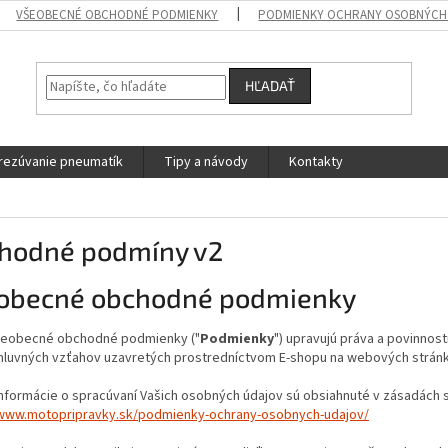
VŠEOBECNÉ OBCHODNÉ PODMIENKY
PODMIENKY OCHRANY OSOBNÝCH
HĽADAŤ
rezúvanie pneumatík
Tipy a návody
Kontakty
hodné podmíny v2
obecné obchodné podmienky
šeobecné obchodné podmienky ("
Podmienky
") upravujú práva a povinnos
mluvných vzťahov uzavretých prostredníctvom E-shopu na webových strán
nformácie o spracúvaní Vašich osobných údajov sú obsiahnuté v zásadách s
/www.motopripravky.sk/podmienky-ochrany-osobnych-udajov/