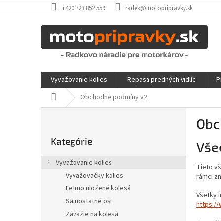
Prejsť
+420 723 852 559
radek@motopripravky.sk
na
obsah
Vyvažovanie kolies
Repasa predných vidlíc
P
Domov
Obchodné podmíny v2
B
Obc
o
Preskočiť
č
kategórie
Kategórie
Vše
n
ý
Vyvažovanie kolies
Tieto v
p
Vyvažovačky kolies
rámci z
a
Letmo uložené kolesá
n
Všetky i
Samostatné osi
e
https:/
l
Závažie na kolesá