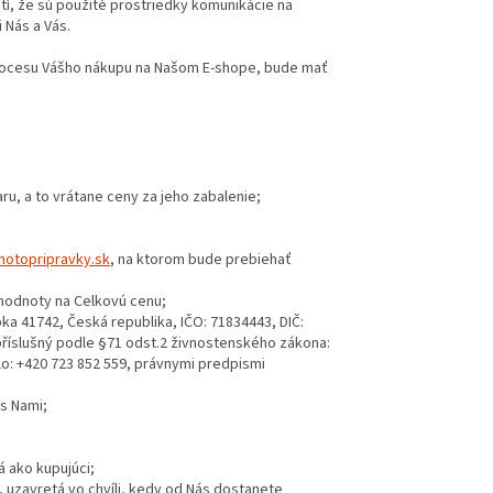
atí, že sú použité prostriedky komunikácie na
 Nás a Vás.
 procesu Vášho nákupu na Našom E-shope, bude mať
ru, a to vrátane ceny za jeho zabalenie;
motopripravky.sk
, na ktorom bude prebiehať
 hodnoty na Celkovú cenu;
pka 41742, Česká republika, IČO: 71834443, DIČ:
říslušný podle §71 odst.2 živnostenského zákona:
slo: +420 723 852 559, právnymi predpismi
s Nami;
 ako kupujúci;
 uzavretá vo chvíli, kedy od Nás dostanete